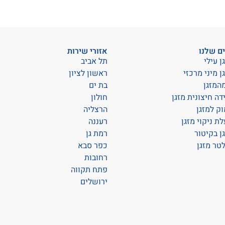
ם שלנו
אזורי שירות
ן עילי
תל אביב
גן מיני מרכזי
ראשון לציון
המזגן
בת ים
ידה חיצונית מזגן
חולון
וק למזגן
הרצליה
לת ניקוי מזגן
רעננה
גן בקיטור
רמת גן
לטר מזגן
כפר סבא
רחובות
פתח תקווה
ירושלים