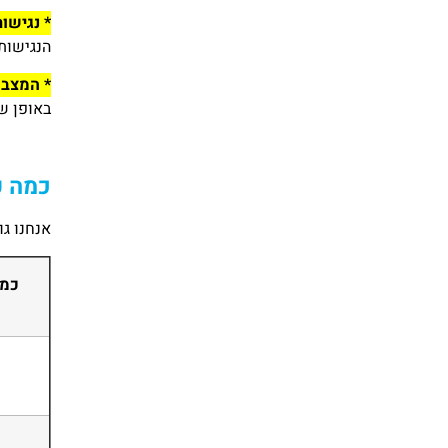
* נגישות
הנגישות 
* המצב 
באופן ש
כמה ע
אנחנו גו
כמה