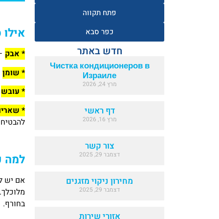
פתח תקווה
אילו 
כפר סבא
חדש באתר
* אבק
– 
Чистка кондиционеров в
* שומן
–
Израиле
מרץ 24, 2026
* עובש
–
* שאריו
דף ראשי
מרץ 16, 2026
להבטיח 
צור קשר
דצמבר 29, 2025
למה כ
אם יש לכ
מחירון ניקוי מזגנים
דצמבר 29, 2025
מלוכלך.
בחורף.
אזורי שירות