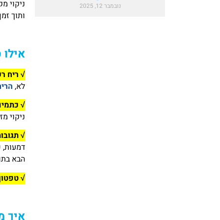
ניקוי מ
נובמבר 12, 2025
ותוך זמ
אילו 
√ ריח רע
לא,
הריח
√ כתמים
ניקוי מ
√ תגובו
דמעות, 
הבא בתור
√ טפטוף
איך מ