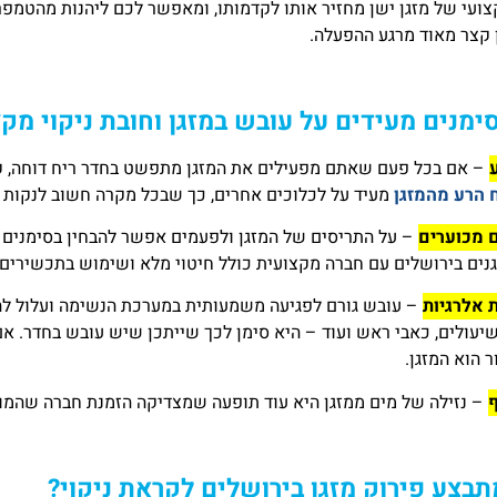
קצועי של מזגן ישן מחזיר אותו לקדמותו, ומאפשר לכם ליהנות מהטמ
ן קצר מאוד מרגע ההפעלה.
סימנים מעידים על עובש במזגן וחובת ניקוי מקצ
– אם בכל פעם שאתם מפעילים את המזגן מתפשט בחדר ריח דוחה, ק
 הרע מהמזגן
מעיד על לכלוכים אחרים, כך שבכל מקרה חשוב לנקות את
 מכוערים
– על התריסים של המזגן ולפעמים אפשר להבחין בסימנים 
זגנים בירושלים עם חברה מקצועית כולל חיטוי מלא ושימוש בתכשירים
ת אלרגיות
– עובש גורם לפגיעה משמעותית במערכת הנשימה ועלול להו
שיעולים, כאבי ראש ועוד – היא סימן לכך שייתכן שיש עובש בחדר. א
 הוא המזגן.
– נזילה של מים ממזגן היא עוד תופעה שמצדיקה הזמנת חברה שהמומח
תבצע פירוק מזגן בירושלים לקראת ניקוי?