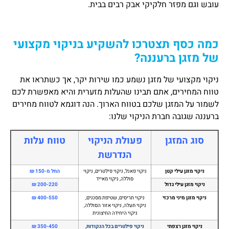
עובש וגם מפזר חלקיקי אבק רבים בבית.
כמה כסף תצטרכו להשקיע בניקוי מקצועי
של מזגן ברעננה?
ניקוי מקצועי של מזגן נשמע כמו שירות יקר, אך כשתראו את
טווח המחירים, אתם תבינו שהעלות מזערית והיא מאפשרת לכם
לשמור על המזגן שלכם בטווח הארוך. הנה דוגמא לטווח מחירים
ברעננה שגובה חברת הניקוי שלנו:
סוג המזגן
פעולת הניקוי
טווח עלות
הנדרשת
ניקוי מזגן עילי קטן
ניקוי פאנל, ניקוי פילטרים, ניקוי
החל מ-150 ₪
סוללה, ניקוי מאייד
ניקוי מזגן עילי גדול
200-220 ₪
ניקוי מזגן מיני מרכזי
ניקוי תריסים, שטיפת מסננים,
400-550 ₪
ניקוי תעלה, ניקוי אזור הסוללה,
ניקוי היחידה החיצונית
ניקוי מזגן רצפתי
ניקוי פילטרים בכל הנקודות
,
350-450 ₪