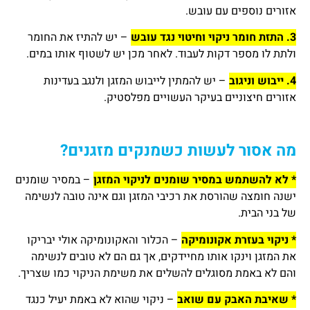
אזורים נוספים עם עובש.
3. התזת חומר ניקוי וחיטוי נגד עובש
– יש להתיז את החומר
ולתת לו מספר דקות לעבוד. לאחר מכן יש לשטוף אותו במים.
4. ייבוש וניגוב
– יש להמתין לייבוש המזגן ולנגב בעדינות
אזורים חיצוניים בעיקר העשויים מפלסטיק.
מה אסור לעשות כשמנקים מזגנים?
* לא להשתמש במסיר שומנים לניקוי המזגן
– במסיר שומנים
ישנה חומצה שהורסת את רכיבי המזגן וגם אינה טובה לנשימה
של בני הבית.
* ניקוי בעזרת אקונומיקה
– הכלור והאקונומיקה אולי יבריקו
את המזגן וינקו אותו מחיידקים, אך גם הם לא טובים לנשימה
והם לא באמת מסוגלים להשלים את משימת הניקוי כמו שצריך.
* שאיבת האבק עם שואב
– ניקוי שהוא לא באמת יעיל כנגד