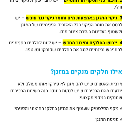
2. חיבור כלי הניקוי הרלוונטיים
– יש לחבר שקית ניקוי, צינור
ודלי.
3. ניקוי המזגן באמצעות מים וחומר ניקוי נגד עובש
– יש
לרסס את חומר הניקוי בכל האזורים הפנימיים של המזגן
ולשטוף בעדינות בעזרת צינור מים.
4. ייבוש החלקים וחיבור מחדש
– יש לתת לחלקים הפנימיים
להתייבש ובינתיים לנגב את החלקים שפורקו ונשטפו.
אילו חלקים מנקים במזגן?
מרבית האנשים שיש להם מזגן לא פירקו אותו מעולם ולא
יודעים מהם הרכיבים שיש לנקות בתוכו. הנה רשימת הרכיבים
שמנקים בניקוי מקצועי:
√ ניקוי הפלסטיק שעוטף את המזגן בחלקו החיצוני והפנימי
√ מניפת המזגן