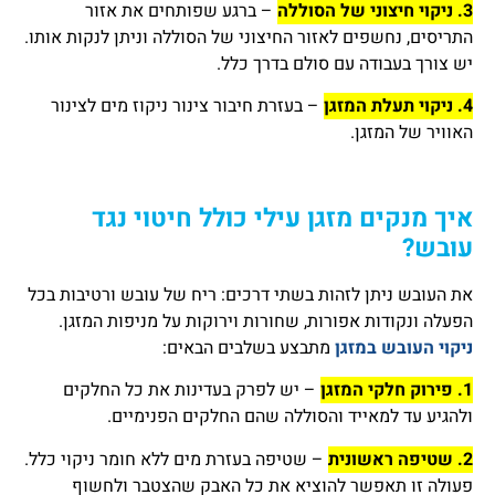
3. ניקוי חיצוני של הסוללה
– ברגע שפותחים את אזור
התריסים, נחשפים לאזור החיצוני של הסוללה וניתן לנקות אותו.
יש צורך בעבודה עם סולם בדרך כלל.
4. ניקוי תעלת המזגן
– בעזרת חיבור צינור ניקוז מים לצינור
האוויר של המזגן.
איך מנקים מזגן עילי כולל חיטוי נגד
עובש?
את העובש ניתן לזהות בשתי דרכים: ריח של עובש ורטיבות בכל
הפעלה ונקודות אפורות, שחורות וירוקות על מניפות המזגן.
ניקוי העובש במזגן
מתבצע בשלבים הבאים:
1. פירוק חלקי המזגן
– יש לפרק בעדינות את כל החלקים
ולהגיע עד למאייד והסוללה שהם החלקים הפנימיים.
2. שטיפה ראשונית
– שטיפה בעזרת מים ללא חומר ניקוי כלל.
פעולה זו תאפשר להוציא את כל האבק שהצטבר ולחשוף