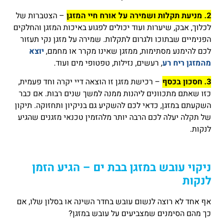
2. מניעת תקלות ושמירה על אורח חיי המזגן
– הצטברות של
לכלוך, אבק, שיערות ועוד יכולים לפגוע באיכות המזגן והחלקים
הפנימיים שבתוכו ולגרום לתקלות. שמירה על מזגן נקי תעזור
לכם להימנע מסתימות, ממזגן שאינו מקרר או מחמם,
יוצא
מהמזגן ריח רע
, רעשים, נזילות, טפטופי מים ועוד.
3. חסכון בכסף
– רכישת מזגן זו הוצאה דיי יקרה וחד פעמית,
כזו שאתם מתכוונים ליהנות ממנה למשך שנים רבות. אם כבר
השקעתם במזגן, כדאי לכם להשקיע גם בניקיון ותחזוקה. תיקון
של תקלה יעלה לכם הרבה יותר מלהזמין טכנאי מזגנים שהגיע
לנקות.
ניקוי עובש במזגן בבת ים – הגיע הזמן
לנקות
אף אחד לא רוצה לנשום עובש בחדר השינה או בסלון שלו, אם
כך מהם הסימנים שמצביעים על עובש במזגן?