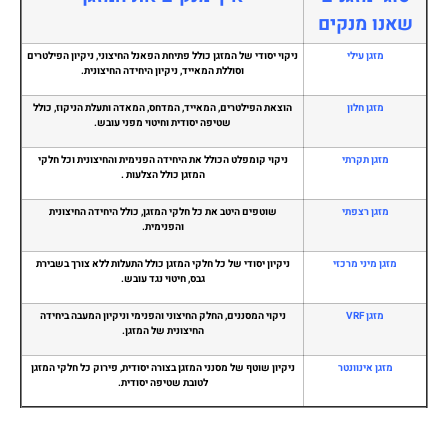
שאנו מנקים
מזגן עילי
ניקוי יסודי של המזגן כולל פתיחת הפאנל החיצוני, ניקיון הפילטרים
וסוללת המאייד, ניקיון היחידה החיצונית.
מזגן חלון
הוצאת הפילטרים, המאייד, המדחס, המאדה ותעלת הניקוז, כולל
שטיפה יסודית וחיטוי מפני עובש.
מזגן תקרתי
ניקוי קומפלט הכולל את היחידה הפנימית והחיצונית וכל חלקי
המזגן כולל הצלעות .
מזגן רצפתי
שוטפים היטב את כל חלקי המזגן, כולל היחידה החיצונית
והפנימית.
מזגן מיני מרכזי
ניקיון יסודי של כל חלקי המזגן כולל התעלות ללא צורך בשבירת
גבס, חיטוי נגד עובש.
מזגן VRF
ניקוי המסננים, החלק החיצוני והפנימי וניקיון המעבה ביחידה
החיצונית של המזגן.
מזגן אינוונטר
ניקיון שוטף של מסנני המזגן בצורה יסודית, פירוק כל חלקי המזגן
לטובת שטיפה יסודית.