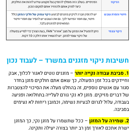
הניקוז
הפנימיים. בשלב הזה מומלץ להזמין בעל מקצוע שידע לזהות את החלקים,
כיצד לפרק אותם ולהחזיר אותם למקום הנכון.
חיטוי והסרת עובש
יש להזמין חברה לניקיון מזגנים לביצוע
ניקוי עמוק של חלקי המזגן
כולל
חיטוי, עם חומר המיועד לכך. גם את העובש יש להסיר עם חומרי חיטוי
המתאימים למזגנים בלבד.
ניקוי עצמי
ניתן להפעיל את המזגן על מצב "אוורור" FAN , בעת הצורך כדי לסייע בפעולה
של ניקוי עצמי למזגן. יש להשאיר אותו דולק כ-10 דקות.
חשיבות ניקוי מזגנים במשרד – לעבוד נכון
1. סביבת עבודה נקייה יותר
– מזגנים נוטים לאגור לכלוך, אבק
וחיידקים בכל זמן הפעולה, כך שאם אתם חולקים מזגן בחדר
סגור עם אנשים נוספים, זה בהחלט מעלה את הסיכוי להצטברות
של דברים מזיקים. מזגן לא נקי גורם לעלייה בתחלואה ופגיעה
בעבודה, עלול לגרום לבעיות נשימה, וכמובן ריחות לא נעימים
בסביבה.
2. שמירה על המזגן
– ככל שתשמרו על מזגן נקי, כך המזגן
ישרת אתכם לאורך זמן רב יותר בצורה יעילה ותקינה.