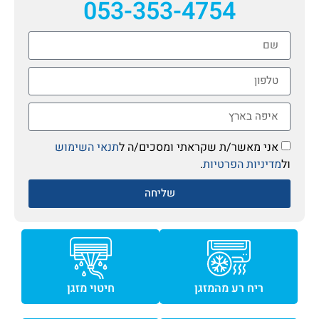
053-353-4754
אני מאשר/ת שקראתי ומסכים/ה ל
תנאי השימוש
ול
מדיניות הפרטיות
.
שליחה
ריח רע מהמזגן
חיטוי מזגן