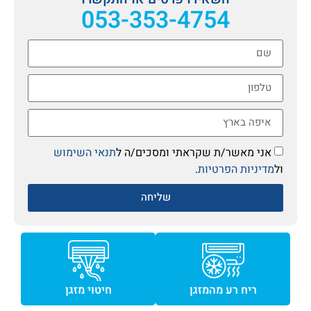
053-353-4754
אני מאשר/ת שקראתי ומסכים/ה ל
תנאי השימוש
ול
מדיניות הפרטיות
.
שליחה
ריח רע מהמזגן
חיטוי מזגן