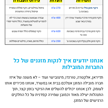
השירות
העלות
פירוט העבודה
ניקוי מזגן עילי
בדירת 3 חדרים
270 ש"ח
טיפול בפילטרים, ניקוי סוללת המאייד
בשכונה ב'
וטיפול ביחידה החיצונית
ניקוי מזגן מיני מרכזי במשרד עורכי דין
400 ש"ח
עבודה שבוצעה בשעות הערב כדי לא
במרכז באר שבע
להפריע לפעילות במשרד, כולל חיטוי יסודי
של התעלות
ניקוי מזגן מרכזי בבית פרטי בשכונת
620 ש"ח
ניקוי קומפלט כולל הסרת עובש
נווה נוי
ניקוי מזגן חלון בקליניקה בשכונה ט'
250 ש"ח
כולל מדחס, מאדה, פילטרים וסוללות
אנחנו יודעים איך לנקות מזגנים של כל
החברות המובילות
תדיראן, אלקטרה, טורנדו, מיצובישי ועוד – לא משנה של איזו
חברה מובילה המזגן אצלכם בבית או במשרד, אנחנו מכירים אותו
לעומק. לכן אנחנו יכולים להשלים את הניקוי בזמן קצר, תוך
התנהלות יעילה מאוד וכמובן שמירה קפדנית על כל החלקים
הרגישים של המזגן.